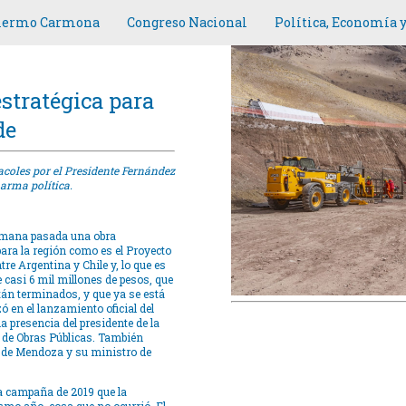
llermo Carmona
Congreso Nacional
Política, Economía 
estratégica para
de
acoles por el Presidente Fernández
 arma política.
semana pasada una obra
para la región como es el Proyecto
tre Argentina y Chile y, lo que es
 casi 6 mil millones de pesos, que
stán terminados, y que ya se está
ó en el lanzamiento oficial del
 presencia del presidente de la
o de Obras Públicas. También
r de Mendoza y su ministro de
la campaña de 2019 que la