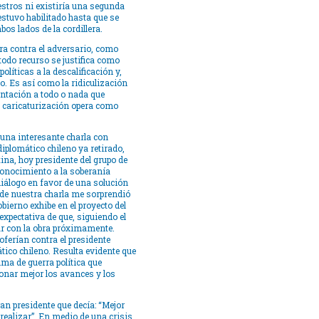
estros ni existiría una segunda
estuvo habilitado hasta que se
os lados de la cordillera.
ra contra el adversario, como
todo recurso se justifica como
olíticas a la descalificación y,
io. Es así como la ridiculización
ntación a todo o nada que
a caricaturización opera como
una interesante charla con
plomático chileno ya retirado,
ina, hoy presidente del grupo de
conocimiento a la soberanía
iálogo en favor de una solución
de nuestra charla me sorprendió
bierno exhibe en el proyecto del
xpectativa de que, siguiendo el
ar con la obra próximamente.
oferían contra el presidente
tico chileno. Resulta evidente que
ma de guerra política que
nar mejor los avances y los
an presidente que decía: “Mejor
 realizar”. En medio de una crisis