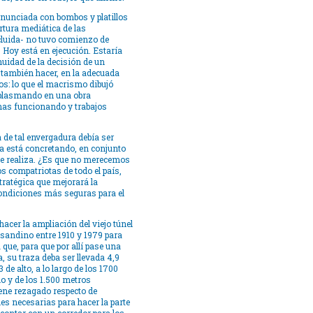
anunciada con bombos y platillos
rtura mediática de las
ncluida- no tuvo comienzo de
. Hoy está en ejecución. Estaría
nuidad de la decisión de un
o también hacer, en la adecuada
os: lo que el macrismo dibujó
á plasmando en una obra
nas funcionando y trabajos
 de tal envergadura debía ser
la está concretando, en conjunto
 se realiza. ¿Es que no merecemos
 compatriotas de todo el país,
tratégica que mejorará la
condiciones más seguras para el
acer la ampliación del viejo túnel
asandino entre 1910 y 1979 para
a que, para que por allí pase una
a, su traza deba ser llevada 4,9
de alto, a lo largo de los 1700
no y de los 1.500 metros
iene rezagado respecto de
es necesarias para hacer la parte