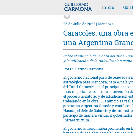
Inicio
Gui
25 de Julio de 2022 | Mendoza
Caracoles: una obra 
una Argentina Gran
Sobre el anuncio de la obra del Túnel Car
y la utilización de la ridiculización como
Por Guillermo Carmona
El gobierno nacional puso de relieve la 
estratégica para Mendoza, para el país y 
del Túnel Caracoles en el principal paso en
más importante, confirmó la inversión de
el proceso licitatorio y de adjudicación e
trabajando en la obra. El anuncio se realiz
programa Argentina Grande y contó con la
Nación, el Jefe de Gabinete y del ministr
participó de manera virtual el gobernado
Infraestructura.
El gobierno anterior había prometido en 