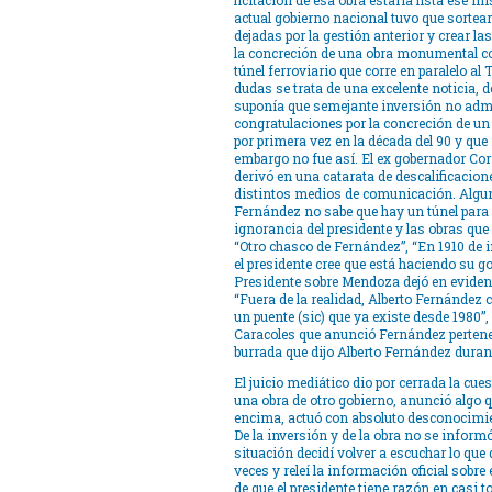
licitación de esa obra estaría lista ese m
actual gobierno nacional tuvo que sortear
dejadas por la gestión anterior y crear l
la concreción de una obra monumental co
túnel ferroviario que corre en paralelo al 
dudas se trata de una excelente noticia, de
suponía que semejante inversión no admi
congratulaciones por la concreción de un
por primera vez en la década del 90 y que
embargo no fue así. El ex gobernador Co
derivó en una catarata de descalificacion
distintos medios de comunicación. Alguno
Fernández no sabe que hay un túnel para 
ignorancia del presidente y las obras que 
“Otro chasco de Fernández”, “En 1910 de i
el presidente cree que está haciendo su go
Presidente sobre Mendoza dejó en evidenci
“Fuera de la realidad, Alberto Fernández c
un puente (sic) que ya existe desde 1980”,
Caracoles que anunció Fernández pertenec
burrada que dijo Alberto Fernández duran
El juicio mediático dio por cerrada la cues
una obra de otro gobierno, anunció algo 
encima, actuó con absoluto desconocimie
De la inversión y de la obra no se inform
situación decidí volver a escuchar lo que d
veces y releí la información oficial sobre 
de que el presidente tiene razón en casi to