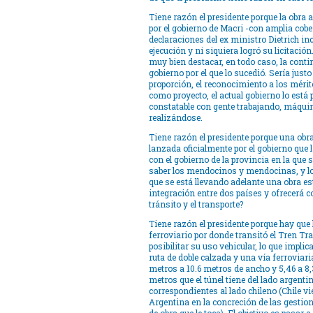
Tiene razón el presidente porque la obra 
por el gobierno de Macri -con amplia cobe
declaraciones del ex ministro Dietrich i
ejecución y ni siquiera logró su licitación
muy bien destacar, en todo caso, la conti
gobierno por el que lo sucedió. Sería just
proporción, el reconocimiento a los mérit
como proyecto, el actual gobierno lo est
constatable con gente trabajando, máqui
realizándose.
Tiene razón el presidente porque una obra
lanzada oficialmente por el gobierno que 
con el gobierno de la provincia en la que
saber los mendocinos y mendocinas, y los
que se está llevando adelante una obra es
integración entre dos países y ofrecerá 
tránsito y el transporte?
Tiene razón el presidente porque hay que h
ferroviario por donde transitó el Tren Tr
posibilitar su uso vehicular, lo que implic
ruta de doble calzada y una vía ferroviari
metros a 10.6 metros de ancho y 5,46 a 8,3 
metros que el túnel tiene del lado argenti
correspondientes al lado chileno (Chile v
Argentina en la concreción de las gestion