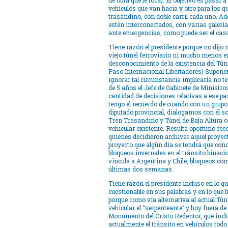
de obra que le toca). El objetivo es pasar 
vehículos que van hacia y otro para los q
trasandino, con doble carril cada uno. A
estén interconectados, con varias galería
ante emergencias, como puede ser el caso 
Tiene razón el presidente porque no dijo 
viejo túnel ferroviario ni mucho menos ex
desconocimiento de la existencia del Túne
Paso Internacional Libertadores) Supone
ignorar tal circunstancia implicaría no t
de 5 años el Jefe de Gabinete de Ministr
cantidad de decisiones relativas a ese pas
tengo el recuerdo de cuando con un grup
diputado provincial, dialogamos con él sob
Tren Trasandino y Túnel de Baja Altura 
vehicular existente. Resulta oportuno rec
quienes decidieron archivar aquel proyec
proyecto que algún día se tendrá que conc
bloqueos invernales en el tránsito binacio
vincula a Argentina y Chile, bloqueos co
últimas dos semanas.
Tiene razón el presidente incluso en lo q
cuestionable en sus palabras y en lo que
porque como vía alternativa al actual Túne
vehicular el “serpenteante” y hoy fuera de
Monumento del Cristo Redentor, que inclu
actualmente el tránsito en vehículos todo