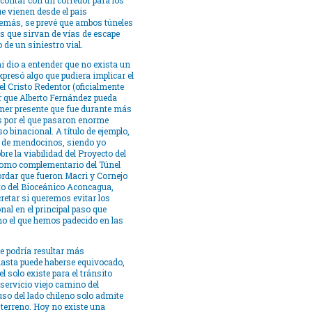
a contar con un corredor para los
ue vienen desde el pais
demás, se prevé que ambos túneles
s que sirvan de vías de escape
de un siniestro vial.
ni dio a entender que no exista un
presó algo que pudiera implicar el
l Cristo Redentor (oficialmente
r que Alberto Fernández pueda
ener presente que fue durante más
os por el que pasaron enorme
o binacional. A título de ejemplo,
o de mendocinos, siendo yo
re la viabilidad del Proyecto del
como complementario del Túnel
ordar que fueron Macri y Cornejo
to del Bioceánico Aconcagua,
retar si queremos evitar los
nal en el principal paso que
mo el que hemos padecido en las
ue podría resultar más
 hasta puede haberse equivocado,
l solo existe para el tránsito
 servicio viejo camino del
so del lado chileno solo admite
 terreno. Hoy no existe una