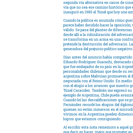
segunda vía alternativa en casos de sini
vía que no sea ese camino histórico que 
inauguró en 1980 el Túnel que hoy une amb
Cuando la política es asumida cómo guer
parece haber decidido hacer la oposición, 
válido. Se pasa del planteo de diferencias p
desde allí a la ridiculización del adversar
se transforma en un arma en una confro
pretende la destrucción del adversario. L
generadora del prejuicio político negativo.
Días antes del anuncio había compartido 
Eduardo Rodríguez Guarachi, destacado di
que fue embajador de su país en la Argent
personalidades chilenas que desde su re
argentina sobre Malvinas promueven el d
negociada con el Reino Unido. En medio 
con el elogio a los avances que nuestro go
Túnel Caracoles. También me expresó su e
ejemplo de Argentina, Chile pueda avanz
Cuando leí las descalificaciones que se pr
Fernández recordé los elogios del diplomá
quienes no están inmersos en el microcli
vivimos en la Argentina pueden dimensio
logros que estamos consiguiendo.
Al escribir esta nota rememoro a aquel gr
que decir es hacer, mejor que prometer es