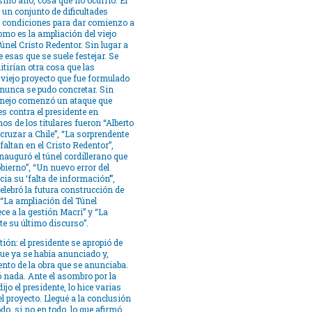
ismo año, cosa que no ocurrió. El
 un conjunto de dificultades
as condiciones para dar comienzo a
mo es la ampliación del viejo
Túnel Cristo Redentor. Sin lugar a
 esas que se suele festejar. Se
tirían otra cosa que las
 viejo proyecto que fue formulado
 nunca se pudo concretar. Sin
rnejo comenzó un ataque que
es contra el presidente en
s de los titulares fueron “Alberto
cruzar a Chile”, “La sorprendente
faltan en el Cristo Redentor”,
nauguró el túnel cordillerano que
bierno”, “Un nuevo error del
a su ‘falta de información’”,
elebró la futura construcción de
 “La ampliación del Túnel
e a la gestión Macri” y “La
te su último discurso”.
tión: el presidente se apropió de
que ya se había anunciado y,
nto de la obra que se anunciaba.
ó nada. Ante el asombro por la
ijo el presidente, lo hice varias
el proyecto. Llegué a la conclusión
do, si no en todo, lo que afirmó.