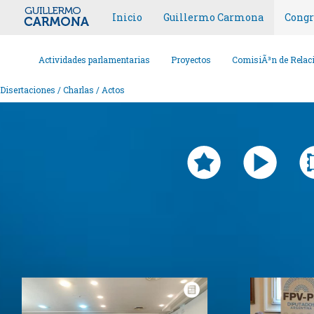
Inicio
Guillermo Carmona
Congr
Actividades parlamentarias
Proyectos
ComisiÃ³n de Relaci
Disertaciones / Charlas / Actos